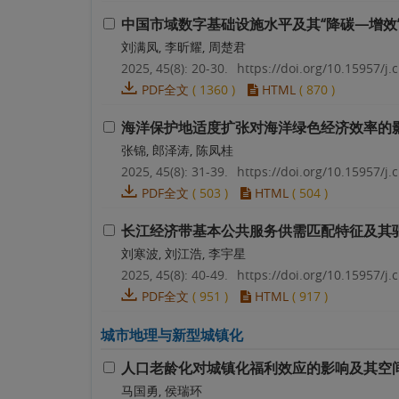
中国市域数字基础设施水平及其“降碳—增效
刘满凤, 李昕耀, 周楚君
2025, 45(8): 20-30.
https://doi.org/10.15957/j.c
PDF全文
(
1360
)
HTML
(
870
)
海洋保护地适度扩张对海洋绿色经济效率的
张锦, 郎泽涛, 陈凤桂
2025, 45(8): 31-39.
https://doi.org/10.15957/j.c
PDF全文
(
503
)
HTML
(
504
)
长江经济带基本公共服务供需匹配特征及其
刘寒波, 刘江浩, 李宇星
2025, 45(8): 40-49.
https://doi.org/10.15957/j.c
PDF全文
(
951
)
HTML
(
917
)
城市地理与新型城镇化
人口老龄化对城镇化福利效应的影响及其空
马国勇, 侯瑞环