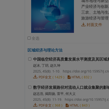
城市地理与新型
产业经济与创新
三农、土地与生
旅游经济与管理
封面文件
全选
区域经济与理论方法
中国临空经济高质量发展水平测度及其区域
赵冰, 丁玥, 赵久坤
2025, 45(8): 1-10.
https://doi.org/10.15957/j.cn
PDF全文
(
1429
)
HTML
(
832
)
数字经济发展路径对流动人口就业集聚的影
赵志浩, 揭阳扬, 雷平, 何大义
2025, 45(8): 11-19.
https://doi.org/10.15957/j.c
PDF全文
(
368
)
HTML
(
843
)