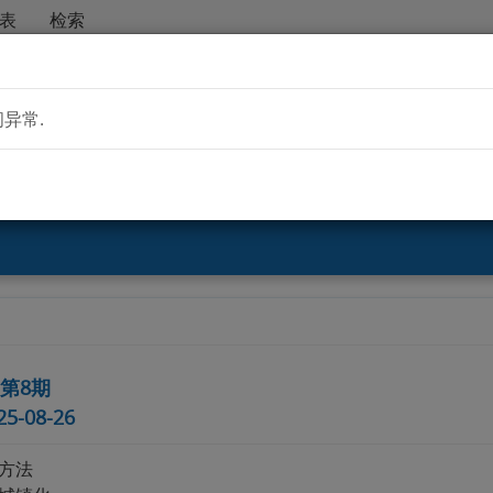
表
检索
异常.
青年编委会
投稿指南
在线期刊
, 第8期
-08-26
方法