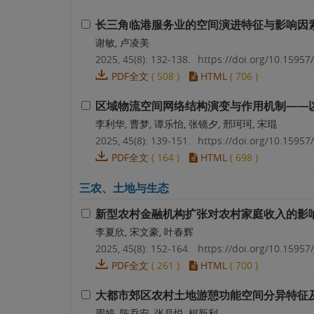
长三角临港服务业的空间演进特征与影响因
谢敏, 卢凌美
2025, 45(8): 132-138.
https://doi.org/10.15957/
PDF全文
(
508
)
HTML
(
706
)
区域物流空间网络结构演变与作用机制——
李利华, 曹梦, 谭乐怡, 张镜夕, 邢珂珂, 宋琨
2025, 45(8): 139-151.
https://doi.org/10.15957/
PDF全文
(
164
)
HTML
(
698
)
三农、土地与生态
新型农村金融机构扩张对农村家庭收入的影
李夏欣, 宋文豪, 叶春辉
2025, 45(8): 152-164.
https://doi.org/10.15957/
PDF全文
(
261
)
HTML
(
700
)
大都市郊区农村土地游憩功能空间分异特征
周婷, 陈乔安, 张月悦, 柯新利