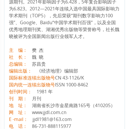
源期刊。2021年影响因子为6.428，5年复合影响因子
为6.823。2012—2021年连续入选中国最具国际影响力
学术期刊（TOP5），先后荣获“期刊数字影响力100
强”、Google、Baidu“中国学术期刊百强”，以及全国
优秀地理期刊奖、湖湘优秀出版物等荣誉称号，社长魏
晓被评为全国新闻出版行业领军人才。
主 编
：
樊 杰
社 长：
魏 晓
总编辑：
苏昌贵
编辑出版：
《经济地理》编辑部
国际标准连续出版物号
CN 43-1126/K
国内统一连续出版物号
ISSN 1000-8462
创刊时间：
1981 年
刊 期：
月刊
地 址：
湖南省长沙市金星南路165号（410205）
网 址：
www.jjdl.com.cn
E -mail：
jjdl1981@163.com
电 话：
86-731-888115977