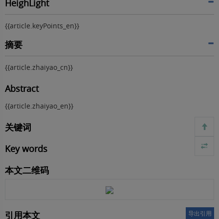
HeighLight
{{article.keyPoints_en}}
摘要
{{article.zhaiyao_cn}}
Abstract
{{article.zhaiyao_en}}
关键词
Key words
本文二维码
引用本文
导出引用