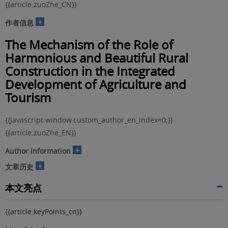
{{article.zuoZhe_CN}}
+
作者信息
The Mechanism of the Role of
Harmonious and Beautiful Rural
Construction in the Integrated
Development of Agriculture and
Tourism
{{javascript:window.custom_author_en_index=0;}}
{{article.zuoZhe_EN}}
+
Author information
+
文章历史
本文亮点
{{article.keyPoints_cn}}