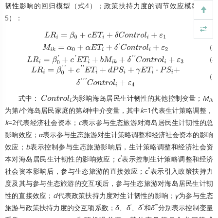
韧性影响的回归模型（式4）；政策扶持力度的调节效应模型（式
5）：
（2
L
R
i
=
β
0
+
c
E
T
i
+
δ
C
o
n
t
r
o
l
i
+
ε
1
（3
M
i
k
=
α
0
+
α
E
T
i
+
δ
'
C
o
n
t
r
o
l
i
+
ε
2
（4
L
R
i
=
β
0
'
+
c
'
E
T
i
+
b
M
i
k
+
δ
'
'
C
o
n
t
r
o
l
i
+
ε
3
（5
L
R
i
=
β
0
'
'
+
c
'
'
E
T
i
+
d
P
S
i
+
γ
E
T
i
·
P
S
i
+
δ
'
'
'
C
o
n
t
r
o
l
i
+
ε
4
式中：
为影响海岛居民生计韧性的其他控制变量；
M
C
o
n
t
r
o
l
i
ik
为第
i
个海岛居民家庭的第
k
种中介变量，其中
k
=1代表生计策略调整，
k
=2代表经济社会资本；
c
表示参与生态旅游对海岛居民生计韧性的总
影响效应；
α
表示参与生态旅游对生计策略调整和经济社会资本的影响
效应；
b
表示控制参与生态旅游影响后，生计策略调整和经济社会资
'
本对海岛居民生计韧性的影响效应；
c
表示控制生计策略调整和经济
''
社会资本影响后，参与生态旅游的直接效应；
c
表示引入政策扶持力
度及其与参与生态旅游的交互项后，参与生态旅游对海岛居民生计韧
性的直接效应；
d
代表政策扶持力度对生计韧性的影响；
γ
为参与生态
'
''
'''
旅游与政策扶持力度的交互项系数；
δ
、
δ
、
δ
和
δ
分别表示控制变量