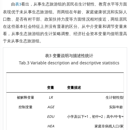
由
看出，从事生态旅游组的居民在生计韧性、教育水平等方面
表3
表现优于未从事生态旅游组。而两组在年龄、家庭健康状况和实际人
口数、是否有村干部、政策扶持力度等方面情况相对接近，两组居民
在这些基本社会特征上并没有显著的区分。从中介变量和调节变量来
看，从事生态旅游组的生计策略调整、经济社会资本变量均值明显高
于未从事生态旅游组。
表3 变量说明与描述性统计
Tab.3 Variable description and descriptive statistics
变量
变量描述
被解释变量
LR
生计韧性指数
控制变量
AGE
实际年龄
EDU
小学及以下=1，初中=2；高中/中专=3；
HEA
家庭非病残人口/家庭