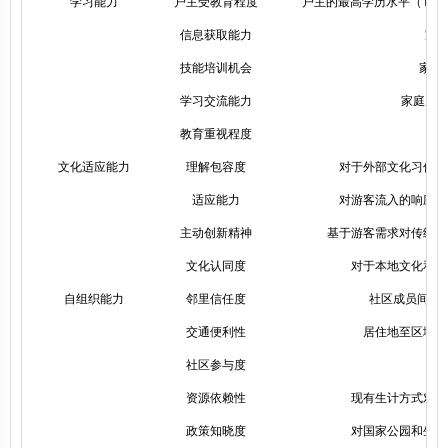
学习能力
户主受教育程度
户主的最高学历水平（1=小
信息获取能力
家
技能培训机会
家庭
学习交流能力
家庭成
教育重视程度
文化适应能力
理解包容度
对于外部文化习俗、
适应能力
对游客流入的响应速
主动创新精神
基于游客需求对传统文
文化认同度
对于本地文化和自
自组织能力
邻里信任度
社区成员间的
交通便利性
居住地至区域核
社区参与度
资源依赖性
现有生计方式对保
政策知晓度
对国家公园和生态