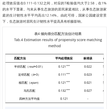
处理效应值在0.111~0.132之间，对应的T检验值均大于2.58，在1%
的水平下显著。与未从事生态旅游的居民家庭相比，从事生态旅游家
庭的生计韧性水平平均高出12.14%。由此可得，国家公园建设背景
下，生态旅游对居民生计韧性水平提高具有积极影响。
表4 倾向得分匹配方法估计结果
Tab.4 Estimation results of propensity score matching
method
匹配方法
平均处理效应
标准误
t
值
***
半径匹配（
real
=0.01）
0.121
0.022
5.47
***
近邻匹配（
k
=3）
0.111
0.023
4.71
***
核匹配（
epan
）
0.121
0.021
5.65
***
马氏匹配
0.132
0.027
4.88
四种方法平均值
0.121
-
-