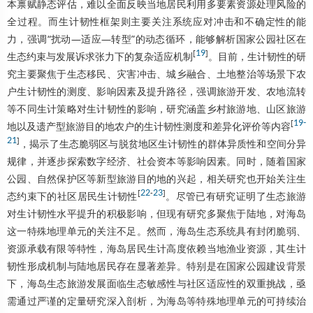
本禀赋静态评估，难以全面反映当地居民利用多要素资源处理风险的
全过程。而生计韧性框架则主要关注系统应对冲击和不确定性的能
力，强调“扰动—适应—转型”的动态循环，能够解析国家公园社区在
[
19
]
生态约束与发展诉求张力下的复杂适应机制
。目前，生计韧性的研
究主要聚焦于生态移民、灾害冲击、城乡融合、土地整治等场景下农
户生计韧性的测度、影响因素及提升路径，强调旅游开发、农地流转
等不同生计策略对生计韧性的影响，研究涵盖乡村旅游地、山区旅游
[
19
-
地以及遗产型旅游目的地农户的生计韧性测度和差异化评价等内容
21
]
，揭示了生态脆弱区与脱贫地区生计韧性的群体异质性和空间分异
规律，并逐步探索数字经济、社会资本等影响因素。同时，随着国家
公园、自然保护区等新型旅游目的地的兴起，相关研究也开始关注生
[
22
-
23
]
态约束下的社区居民生计韧性
。尽管已有研究证明了生态旅游
对生计韧性水平提升的积极影响，但现有研究多聚焦于陆地，对海岛
这一特殊地理单元的关注不足。然而，海岛生态系统具有封闭脆弱、
资源承载有限等特性，海岛居民生计高度依赖当地渔业资源，其生计
韧性形成机制与陆地居民存在显著差异。特别是在国家公园建设背景
下，海岛生态旅游发展面临生态敏感性与社区适应性的双重挑战，亟
需通过严谨的定量研究深入剖析，为海岛等特殊地理单元的可持续治