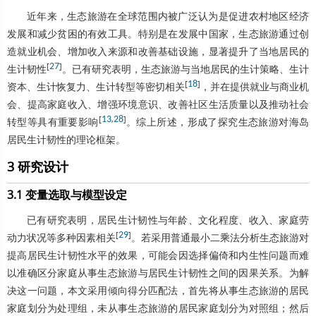
近年来，生态旅游在全球范围内被广泛认为是促进农村地区经济
发展和减少贫困的有效工具。特别是在发展中国家，生态旅游通过创
造就业机会、增加收入来源和改善基础设施，显著提升了当地居民的
[
27
]
生计韧性
。已有研究表明，生态旅游与当地居民的生计策略、生计
[
18
]
资本、生计恢复力、生计转型等密切相关
，并在提供就业与商业机
会、提高家庭收入、增强环境意识、改善社区生活质量以及推动社会
[
13
,
28
]
转型等具有重要影响
。综上所述，形成了探究生态旅游对海岛
居民生计韧性的理论框架。
3 研究设计
3.1 变量选取与模型设定
已有研究表明，居民生计韧性与年龄、文化程度、收入、家庭劳
[
29
]
动力状况等多种因素相关
。若采用普通最小二乘法分析生态旅游对
提高居民生计韧性水平的效果，可能会因选择偏倚和内生性问题而难
以准确区分家庭从事生态旅游与居民生计韧性之间的因果关系。为解
决这一问题，本文采用倾向得分匹配法，首先将从事生态旅游的居民
家庭划分为处理组，未从事生态旅游的居民家庭划分为对照组；然后