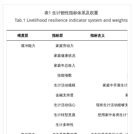
表1 生计韧性指标体系及权重
Tab.1 Livelihood resilience indicator system and weights
维度层
指标层
指标含义
缓冲能力
家庭劳动力
家庭健康状况
家庭年总收入
技能项数
家
生计活动规模
家庭中开展生计活
金融支持度
家庭
生计活动信心
现有生计活动能够支持家
生计转型意愿
想用家中各类生计资本
生计多样性