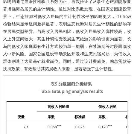
影响均通过显著性检验且系数为正，再次验证了从事生态旅游能够显
著增强海岛居民的生计韧性。通过对比系数发现，在国家公园建设背
景下，生态旅游对低收入居民的生计韧性水平的影响更大，且Chow
检验结果显示组间差异显著，表明生态旅游对居民生计韧性的影响存
在居民类型差异。与高收入居民相比，低收入居民收入弹性较高，收
入上升空间较大，其生计韧性受发展生态旅游的影响也更为显著。长
岛的低收入家庭原有生计方式较为单一脆弱，在禁渔期等时段面临收
入中断风险。国家公园建设带动景区开发和生态民宿兴起，为低收入
群体创造了大量基础就业岗位。同时，通过设计费减免、贴息贷款等
扶持政策，有效帮助其拓展收入来源，显著增强了生计韧性。
表5 分组回归分析结果
Tab.5 Grouping analysis results
高收入居民组
低收入居民
变量
系数
标准误
系数
标准
***
***
ET
0.068
0.025
0.120
0.01