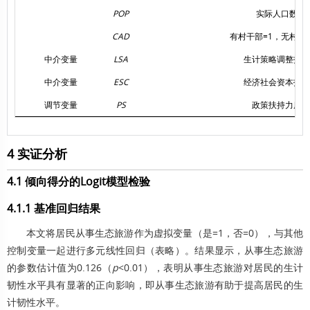
POP
实际人口数
CAD
有村干部=1，无村干部
中介变量
LSA
生计策略调整指数
中介变量
ESC
经济社会资本指数
调节变量
PS
政策扶持力度
4 实证分析
4.1 倾向得分的Logit模型检验
4.1.1 基准回归结果
本文将居民从事生态旅游作为虚拟变量（是=1，否=0），与其他
控制变量一起进行多元线性回归（表略）。结果显示，从事生态旅游
的参数估计值为0.126（
p
<0.01），表明从事生态旅游对居民的生计
韧性水平具有显著的正向影响，即从事生态旅游有助于提高居民的生
计韧性水平。