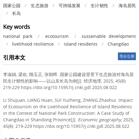
国家公园
/
生态旅游
/
可持续发展
/
生计韧性
/
海岛居民
/
长岛
Key words
national park
/
ecotourism
/
sustainable development
/
livelihood resilience
/
island residents
/
Changdao
引用本文
导出引用
李淑娟
,
梁欢
,
隋玉正
,
张朝晖
.
国家公园建设背景下生态旅游对海岛居
民生计韧性的影响——以山东长岛为例[J]. 经济地理, 2025, 45(8):
219-229 https://doi.org/10.15957/j.cnki.jjdl.2025.08.022
LI Shujuan
,
LIANG Huan
,
SUI Yuzheng
,
ZHANG Zhaohui
.
Impact
of Ecotourism on the Livelihood Resilience of Island Residents
in the Context of National Park Construction: A Case Study of
Changdao in Shandong Province[J].
Economic geography
, 2025,
45(8): 219-229 https://doi.org/10.15957/j.cnki.jjdl.2025.08.022