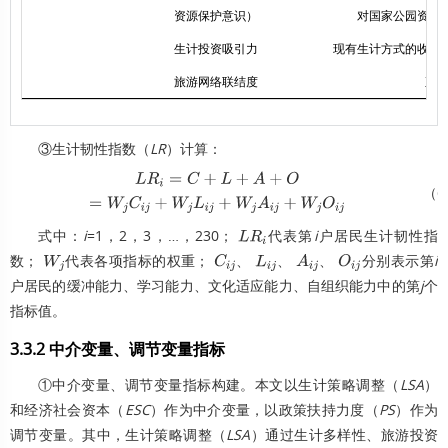
资源保护意识）
对国家公园资源
生计投资吸引力
现有生计方式的收入稳
旅游网络联结度
直
③生计韧性指数（
LR
）计算：
（6
L
R
i
=
C
+
L
+
A
+
O
=
W
j
C
i
j
+
W
j
L
i
j
+
W
j
A
i
j
+
W
j
O
i
j
式中：
i
=1，2，3，…，230；
代表第
i
户居民生计韧性指
L
R
i
数；
代表各项指标的权重；
、
、
、
分别表示第
i
W
j
C
i
j
L
i
j
A
i
j
O
i
j
户居民的缓冲能力、学习能力、文化适应能力、自组织能力中的第
j
个
指标值。
3.3.2 中介变量、调节变量指标
①中介变量、调节变量指标构建。本文以生计策略调整（
LSA
）
和经济社会资本（
ESC
）作为中介变量，以政策扶持力度（
PS
）作为
调节变量。其中，生计策略调整（
LSA
）通过生计多样性、旅游投资