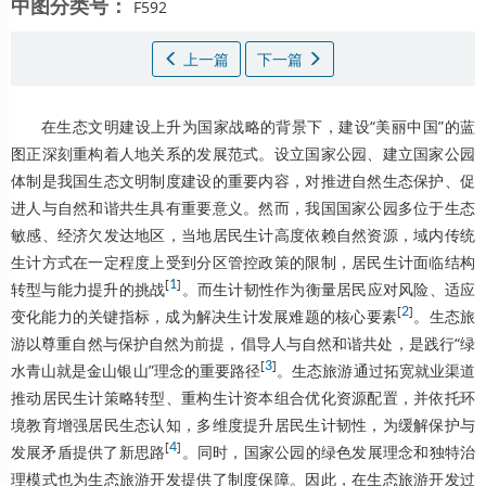
中图分类号：
F592
上一篇
下一篇
在生态文明建设上升为国家战略的背景下，建设“美丽中国”的蓝
图正深刻重构着人地关系的发展范式。设立国家公园、建立国家公园
体制是我国生态文明制度建设的重要内容，对推进自然生态保护、促
进人与自然和谐共生具有重要意义。然而，我国国家公园多位于生态
敏感、经济欠发达地区，当地居民生计高度依赖自然资源，域内传统
生计方式在一定程度上受到分区管控政策的限制，居民生计面临结构
[
1
]
转型与能力提升的挑战
。而生计韧性作为衡量居民应对风险、适应
[
2
]
变化能力的关键指标，成为解决生计发展难题的核心要素
。生态旅
游以尊重自然与保护自然为前提，倡导人与自然和谐共处，是践行“绿
[
3
]
水青山就是金山银山”理念的重要路径
。生态旅游通过拓宽就业渠道
推动居民生计策略转型、重构生计资本组合优化资源配置，并依托环
境教育增强居民生态认知，多维度提升居民生计韧性，为缓解保护与
[
4
]
发展矛盾提供了新思路
。同时，国家公园的绿色发展理念和独特治
理模式也为生态旅游开发提供了制度保障。因此，在生态旅游开发过