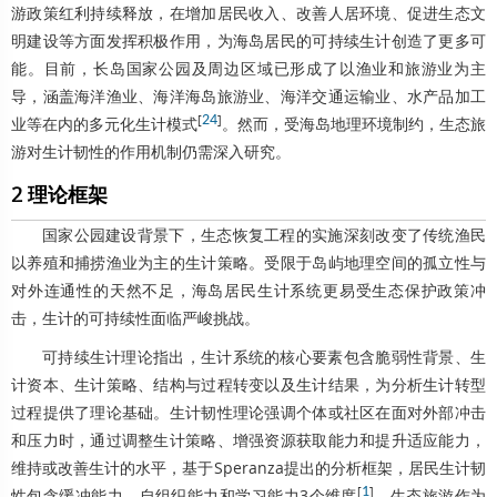
游政策红利持续释放，在增加居民收入、改善人居环境、促进生态文
明建设等方面发挥积极作用，为海岛居民的可持续生计创造了更多可
能。目前，长岛国家公园及周边区域已形成了以渔业和旅游业为主
导，涵盖海洋渔业、海洋海岛旅游业、海洋交通运输业、水产品加工
[
24
]
业等在内的多元化生计模式
。然而，受海岛地理环境制约，生态旅
游对生计韧性的作用机制仍需深入研究。
2 理论框架
国家公园建设背景下，生态恢复工程的实施深刻改变了传统渔民
以养殖和捕捞渔业为主的生计策略。受限于岛屿地理空间的孤立性与
对外连通性的天然不足，海岛居民生计系统更易受生态保护政策冲
击，生计的可持续性面临严峻挑战。
可持续生计理论指出，生计系统的核心要素包含脆弱性背景、生
计资本、生计策略、结构与过程转变以及生计结果，为分析生计转型
过程提供了理论基础。生计韧性理论强调个体或社区在面对外部冲击
和压力时，通过调整生计策略、增强资源获取能力和提升适应能力，
维持或改善生计的水平，基于Speranza提出的分析框架，居民生计韧
[
1
]
性包含缓冲能力、自组织能力和学习能力3个维度
。生态旅游作为