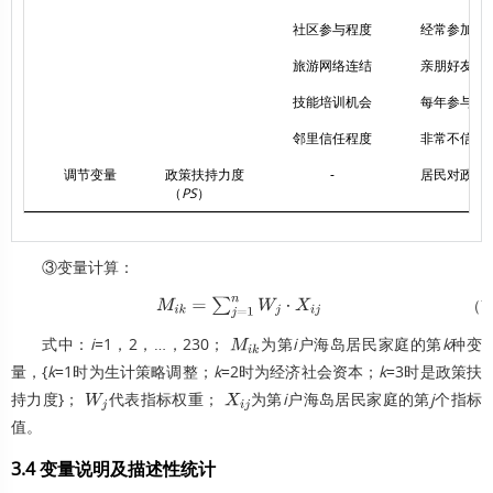
社区参与程度
经常参加社区
旅游网络连结
亲朋好友从事
技能培训机会
每年参与技能
邻里信任程度
非常不信任=
调节变量
政策扶持力度
-
居民对政策扶
（
PS
）
③变量计算：
（7
M
i
k
=
∑
j
=
1
n
W
j
·
X
i
j
式中：
i
=1，2，…，230；
为第
i
户海岛居民家庭的第
k
种变
M
i
k
量，{
k
=1时为生计策略调整；
k
=2时为经济社会资本；
k
=3时是政策扶
持力度}；
代表指标权重；
为第
i
户海岛居民家庭的第
j
个指标
W
j
X
i
j
值。
3.4 变量说明及描述性统计