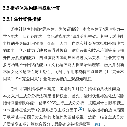
3.3 指标体系构建与权重计算
3.3.1 生计韧性指标
①生计韧性指标体系构建。为验证假设，本文构建了“缓冲能力—
学习能力—自组织能力—文化适应能力”四维分析框架。其中，缓冲能
力指的是居民利用物质、金融、人力、自然和社会资本抵御外部冲击
的能力；学习能力反映居民通过教育、信息获取和技术培训等途径提
升自身素质的能力；自组织能力体现居民通过人际关系、社会支持与
参与构建协作网络的能力；文化适应能力衡量居民理解、融入并创新
不同文化的适应性与主动性。同时，采用李克特五点量表（1=“完全不
同意”，5=“完全同意”）量化受访者的主观感知程度。
②生计韧性指标权重确定。考虑到生计韧性指标的共线性问题，
本文采用主成分分析法确定指标权重。首先，运用极差标准化法消除
指标间量纲影响后，借助SPSS进行主成分分析，按照累计贡献率超过
[
32
]
50%且特征值大于1的原则提取主成分因子
，以各指标的旋转后因
子载荷值与公因子方差和的比值作为基础权重；然后，结合主成分方
差贡献率加权计算综合得分，最终确定各指标权重（
）。
表1