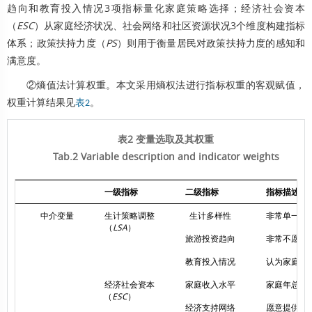
趋向和教育投入情况3项指标量化家庭策略选择；经济社会资本
（
ESC
）从家庭经济状况、社会网络和社区资源状况3个维度构建指标
体系；政策扶持力度（
PS
）则用于衡量居民对政策扶持力度的感知和
满意度。
②熵值法计算权重。本文采用熵权法进行指标权重的客观赋值，
权重计算结果见
。
表2
表2 变量选取及其权重
Tab.2 Variable description and indicator weights
一级指标
二级指标
指标描述
中介变量
生计策略调整
生计多样性
非常单一=1
（
LSA
）
旅游投资趋向
非常不愿意=
教育投入情况
认为家庭教育
经济社会资本
家庭收入水平
家庭年总收入?
（
ESC
）
经济支持网络
愿意提供经济