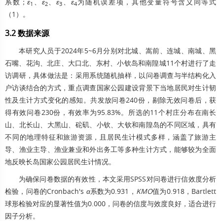
系数；
ε
、
ε
、
ε
、
ε
为随机误差项，其他变量符号含义同等式
1
2
3
4
（1）。
3.2 数据来源
本研究人员于2024年5~6月分别对北城、嵩前、连城、南城、黑
石嘴、花沟、北庄、大口北、东村、小钦岛和南隍城11个村进行了走
访调研，具体做法是：采用系统随机抽样，以问卷调查与半结构化入
户访谈结合的方式，重点调查国家公园建设背景下当地居民对生计韧
性及生计方式变化的感知。共发放问卷240份，剔除无效问卷后，获
得有效问卷230份，有效率为95.83%。所选的11个村庄分布在南长
山、北长山、大黑山、砣矶、小钦、大钦和南隍岛的不同区域，具有
不同的地理特征和旅游资源，且居民生计模式多样，涵盖了旅游主
导、渔业主导、渔业兼业和外出务工等多种生计方式，能够较为全面
地反映长岛国家公园居民生计情况。
为确保问卷数据的有效性，本文采用SPSS对问卷进行信效度分析
检验，问卷的Cronbach's
α
系数为0.931，
KMO
值为0.918，Bartlett
球形检验对应的显著性值为0.000，问卷的信度与效度良好，适合进行
因子分析。