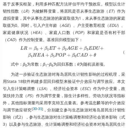
基于反事实框架，利用多种匹配方法评估平均干预效应。模型以生计
韧性指数（
LR
）为被解释变量，将居民是否从事生态旅游（
ET
）作为
虚拟变量，其中从事生态旅游的家庭取值为1，未从事生态旅游的家庭
取值为0。同时，引入户主年龄（
AGE
）、户主受教育程度（
EDU
）、
家庭健康状况（
HEA
）、家庭人口数（
POP
）和家庭是否有村干部
（
CAD
）作为控制变量。基准回归模型如下：
（1
L
R
=
β
0
+
β
1
E
T
+
β
2
A
G
E
+
β
3
E
D
U
+
β
4
H
E
A
+
β
5
P
O
P
+
β
6
C
A
D
+
式中：
β
为常数；
β
~
β
为回归系数；
θ
为随机误差项。
0
1
6
为进一步验证生态旅游对海岛居民生计韧性影响的过程机理，采
用Stata 18软件构建多层回归模型来验证中介效应与调节效应。本文
引入生计策略调整（
LSA
）、经济社会资本（
ESC
）作为中介变量，政
策扶持力度（
PS
）作为调节变量，除生计多样性、劳动力状况等指标
外，其他指标测量均采用李克特五点量表。参考温忠麟等的中介效应
[
30
-
31
]
与调节效应研究
，分别建立参与生态旅游对海岛居民生计韧性
影响（式2），参与生态旅游对生计策略调整和经济社会资本影响（式
3）以及参与生态旅游、生计策略调整和经济社会资本对海岛居民生计