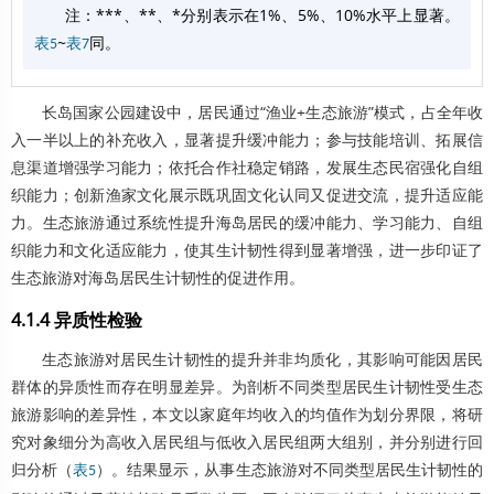
注：***、**、*分别表示在1%、5%、10%水平上显著。
~
同。
表5
表7
长岛国家公园建设中，居民通过“渔业+生态旅游”模式，占全年收
入一半以上的补充收入，显著提升缓冲能力；参与技能培训、拓展信
息渠道增强学习能力；依托合作社稳定销路，发展生态民宿强化自组
织能力；创新渔家文化展示既巩固文化认同又促进交流，提升适应能
力。生态旅游通过系统性提升海岛居民的缓冲能力、学习能力、自组
织能力和文化适应能力，使其生计韧性得到显著增强，进一步印证了
生态旅游对海岛居民生计韧性的促进作用。
4.1.4 异质性检验
生态旅游对居民生计韧性的提升并非均质化，其影响可能因居民
群体的异质性而存在明显差异。为剖析不同类型居民生计韧性受生态
旅游影响的差异性，本文以家庭年均收入的均值作为划分界限，将研
究对象细分为高收入居民组与低收入居民组两大组别，并分别进行回
归分析（
）。结果显示，从事生态旅游对不同类型居民生计韧性的
表5