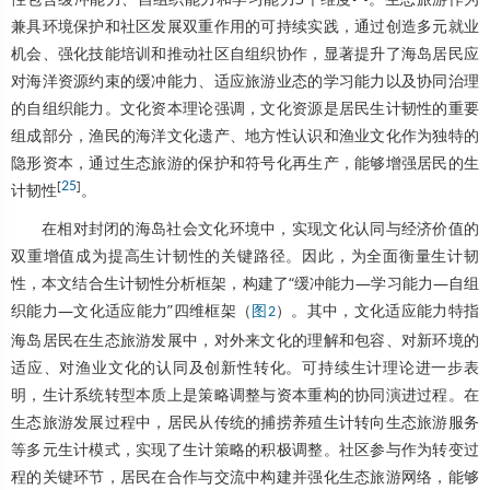
兼具环境保护和社区发展双重作用的可持续实践，通过创造多元就业
机会、强化技能培训和推动社区自组织协作，显著提升了海岛居民应
对海洋资源约束的缓冲能力、适应旅游业态的学习能力以及协同治理
的自组织能力。文化资本理论强调，文化资源是居民生计韧性的重要
组成部分，渔民的海洋文化遗产、地方性认识和渔业文化作为独特的
隐形资本，通过生态旅游的保护和符号化再生产，能够增强居民的生
[
25
]
计韧性
。
在相对封闭的海岛社会文化环境中，实现文化认同与经济价值的
双重增值成为提高生计韧性的关键路径。因此，为全面衡量生计韧
性，本文结合生计韧性分析框架，构建了“缓冲能力—学习能力—自组
织能力—文化适应能力”四维框架（
）。其中，文化适应能力特指
图2
海岛居民在生态旅游发展中，对外来文化的理解和包容、对新环境的
适应、对渔业文化的认同及创新性转化。可持续生计理论进一步表
明，生计系统转型本质上是策略调整与资本重构的协同演进过程。在
生态旅游发展过程中，居民从传统的捕捞养殖生计转向生态旅游服务
等多元生计模式，实现了生计策略的积极调整。社区参与作为转变过
程的关键环节，居民在合作与交流中构建并强化生态旅游网络，能够