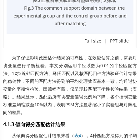
图3 匹配前后实验组和对照组的共同支撑域
Fig.3 The common support domain between the
experimental group and the control group before and
after matching
Full size
|
PPT slide
为了保证影响效应估计结果的可靠性，在效应估算之前，需要对
协变量进行平衡检验。本文分别运用半径系数为0.01的半径匹配方
法、1对3近邻匹配方法、马氏匹配以及核匹配四种方法验证估计结果
的稳健性，不同的匹配方法得到的平均处理效应基本一致，均通过协
变量的平衡性检验。因篇幅有限，仅呈现核匹配平衡性检验结果（表
略）。结果显示，匹配后所有协变量偏误比例均下降，各个控制变量
标准差均缩减至10%以内，表明PSM方法显著缩小了实验组与对照组
间的差异。
4.1.3 倾向得分匹配估计结果
从倾向得分匹配估计结果来看（
），4种匹配方法得到的平均
表4