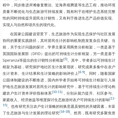
程中，同步推进岸滩修复整治、近海养殖腾退等生态工程，推动环境
质量不断优化与生态旅游可持续发展，既有利于在维护生态系统完整
性的同时持续提升居民生计韧性，又有利于推进生态产品价值实现、
实现人与自然和谐共生的现代化。
在国家公园建设背景下，生态旅游作为实现生态保护与社区发展
协同的重要实践路径，其对居民生计的影响机制愈发复杂且关键。当
前，关于生计问题的探讨，学界主要采用两类分析框架，一类是基于
英国国际发展部（DFID）提出的可持续生计分析框架，另一类是基于
[
5
]
Speranza等提出的生计韧性分析框架
。其中，学者多以可持续生计
框架为基础，研究保护地社区生计发展现状，研究成果多集中在农户
[
6
-
9
]
生计资本、生计结果和生计策略的影响评价上
。同时，随着国家
公园体制建设的不断推进，国内外学者开始将可持续生计框架引入保
护地生态旅游发展对居民生计的影响研究中，基于可持续生计理论构
[
10
-
11
]
建农户生计资本评价指标体系
，分别从能力提升、社区参与、
[
11
-
家庭收入、经济效益等维度探讨生态旅游对农户可持续生计的影响
15
]
。也有研究关注农户生计策略的转换意愿及韧性的关键因素，丰富
[
16
-
18
]
了生态旅游与生计发展的理论研究
。然而，既有研究多聚焦资