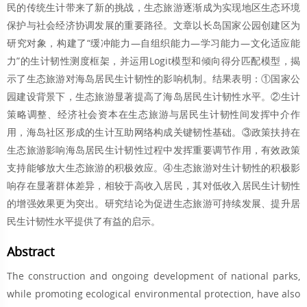
民的传统生计带来了新的挑战，生态旅游逐渐成为实现地区生态环境
保护与社会经济协调发展的重要路径。文章以长岛国家公园创建区为
研究对象，构建了“缓冲能力—自组织能力—学习能力—文化适应能
力”的生计韧性测度框架，并运用Logit模型和倾向得分匹配模型，揭
示了生态旅游对海岛居民生计韧性的影响机制。结果表明：①国家公
园建设背景下，生态旅游显著提高了海岛居民生计韧性水平。②生计
策略调整、经济社会资本在生态旅游与居民生计韧性间发挥中介作
用，海岛社区形成的生计互助网络构成关键韧性基础。③政策扶持在
生态旅游影响海岛居民生计韧性过程中发挥重要调节作用，有效政策
支持能够放大生态旅游的积极效应。④生态旅游对生计韧性的积极影
响存在显著群体差异，相较于高收入居民，其对低收入居民生计韧性
的增强效果更为突出。研究结论为促进生态旅游可持续发展、提升居
民生计韧性水平提供了有益的启示。
Abstract
The construction and ongoing development of national parks,
while promoting ecological environmental protection, have also