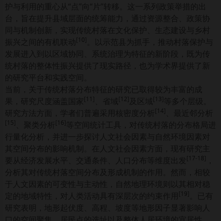
护与利用的重心从“点”向“片”转移。这一系列政策举措的出
台，旨在提升县域层面的统筹能力，通过资源整合、政策协
同与机制创新，实现传统村落在文化保护、生态建设与乡村
[
10
]
振兴之间的有机联动
。以示范县为抓手，推动村落保护与
发展进入到以区域协同、系统治理为特征的新阶段，既为传
统村落的整体性振兴提供了现实路径，也为学术界提供了新
的研究平台和实践空间。
当前，关于传统村落分布特征的研究已取得较为丰富的成
[
11
]
[
12
]
[
13
]
果，研究尺度涵盖国家
、省域
及区域
等多个层级。
[
14
]
研究方法方面，学者们普遍采用核密度分析
、最近邻分析
[
15
]
[
16
]
、聚类分析
等空间统计工具，对传统村落的分布格局进
行量化分析，并进一步探讨人文社会因素与自然环境因素对
其空间分布的影响机制。在人文社会因素方面，现有研究主
[
17
-
18
]
要从经济发展水平、交通条件、人口分布等维度出发
，
分析其对传统村落空间分布及形成机制的作用。然而，相较
于人文因素的可变性与主动性，自然地理环境则以其相对稳
[
19
]
定的地域特性，对人类活动具有深层次的约束作用
。已有
研究表明，地形起伏度、高程、坡度等地形因子显著影响人
口的空间聚集、居民点的选址以及整体人居环境的宜居性