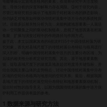
等能够揭示宏观地形格局的要素，在现有研究中关注度较
低，导致分析的深度和解释力存在局限。③对于研究内容，
尽管已有研究初步揭示了地形因子对村落分布的静态影响，
但仍缺乏对地形如何驱动传统村落集中连片分布的系统性探
讨。目前多以相关性分析为主，未能构建地形要素—人居活
动—空间聚集之间的驱动机制链条，忽视了地形因素在村落
集聚、扩展与演变过程中的作用路径与作用方式。
鉴于此，本文以国家发布的6批次8155个中国传统村落为研
究对象，首先对县域尺度下的传统村落分布特征与格局进行
深入剖析，明确中国传统村落集中连片的主要分布区域，为
后续的相关性分析界定研究范围。其次，基于地形要素数
据，提取县域尺度下的坡度及地表起伏程度等关键指标，并
结合我国主要山体的走势特点，讨论中国传统村落集中分布
区域的空间分布格局与地形间的空间关系。最后，根据我国
县域尺度下的传统村落空间分布特征和地形要素驱动机制，
提出针对性的指导意见，以期为我国传统村落的集中连片保
护利用工作提供有益的参考。
1 数据来源与研究方法