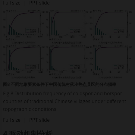
Full size
|
PPT slide
图8 不同地形要素条件下中国传统村落冷热点县区的分布频率
Fig.8 Distribution frequency of coldspot and hotspot
counties of traditional Chinese villages under different
topographic conditions
Full size
|
PPT slide
4 驱动机制分析