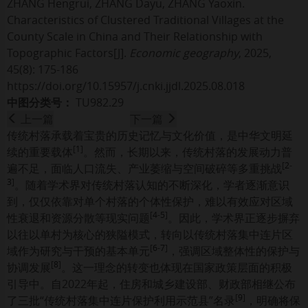
ZHANG Hengrui
,
ZHANG Dayu
,
ZHANG Yaoxin
.
Characteristics of Clustered Traditional Villages at the
County Scale in China and Their Relationship with
Topographic Factors[J].
Economic geography
, 2025,
45(8): 175-186
https://doi.org/10.15957/j.cnki.jjdl.2025.08.018
中图分类号：
TU982.29
上一篇
下一篇
传统村落承载着宝贵的历史记忆与文化价值，是中华文明延
[
1
]
续的重要载体
。然而，长期以来，传统村落的发展动力普
[
2
-
遍不足，面临人口流失、产业萎缩与空间破碎等多重挑战
3
]
。随着学术界对传统村落认知的不断深化，学者逐渐意识
到，仅仅依靠对单个村落的个体性保护，难以有效应对区域
[
4
-
5
]
性衰退和资源分散等现实问题
。因此，学术界正逐步摒弃
以往以单村为核心的狭隘模式，转向以传统村落集中连片区
[
6
-
7
]
域作为研究与干预的基本单元
，强调区域整体性的保护与
[
8
]
协调发展
。这一理念的转变也体现在国家政策层面的积极
引导中。自2022年起，住房和城乡建设部、财政部相继公布
[
9
]
了三批“传统村落集中连片保护利用示范县”名录
，明确将保