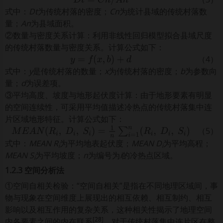
D
t
=
C
n
/
A
n
式中：
Dt
为传统村落的密度；
Cn
为统计县域的传统村落数
量；
An
为县域面积。
②数量与密度关系计算：利用非线性回归模型拟合县域尺度
的传统村落数量与密度关系。计算公式如下：
（4）
y
=
f
x
,
b
+
d
式中：
y
是传统村落的数量；
x
为传统村落的密度；
b
为参数向
量；
d
为误差项。
③平均高度、坡度与地形起伏度计算：由于地形要素有明显
的空间连续性，可采用平均值描述冷热点的传统村落集中连
片区域地形特征。计算公式如下：
（5）
M
E
A
N
R
i
,
D
i
,
S
i
=
1
n
∑
i
=
1
n
R
i
,
D
i
,
S
i
式中：
MEAN R
为平均地表起伏度；
MEAN D
为平均高程；
i
i
MEAN S
为平均坡度；
n
为编号为
i
的冷热点区域。
i
1.2.3 空间分析法
①空间自相关检验：“空间自相关”是指在不同地理区域间，事
物与现象在空间维度上展现出的相互依赖、相互制约、相互
影响以及相互作用的复杂关系，这种相关性揭示了地理空间
[
28
]
内各要素之间的内在联系
。对于传统村落集中连片区在整