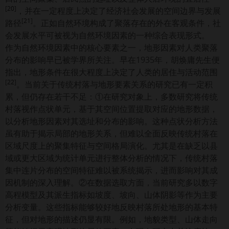
[
20
]
，并在一定程度上决定了经济社会发展的空间边界与发展
[
21
]
路径
。正如自然环境构成了聚落存在的外在客观条件，社
会发展水平可被视为自然环境因素的一种综合表现形式。
作为自然环境因素中的核心要素之一，地形因素对人类聚落
分布的影响早已被学界所关注。早在1935年，胡焕庸先生便
指出，地形条件在很大程度上决定了人类的居住与活动范围
[
22
]
。当前关于传统村落与地形要素关系的研究已有一定积
累，但仍存在若干不足：①在研究对象上，多数研究将传统
村落视作点状单元，基于其空间位置提取对应的地形数据，
以分析地形因素对其选址和分布的影响。这种点状分析方法
虽有助于揭示局部的地形关系，但难以全面反映传统村落在
区域尺度上的聚集特征与空间格局演化。尤其是在缺乏以县
域或更大区域为统计单元进行整体分析的情况下，传统村落
集中连片分布的空间特征难以被系统揭示，进而影响对其成
因机制的深入理解。②在数据选取方面，当前研究多以数字
高程模型及其派生指标如坡度、坡向、山体阴影等作为主要
分析变量。这些指标能够较好地反映村落所处地形的基本特
征，但对地形的描述仍显有限。例如，地貌类型、山体走向