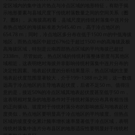
定区域内的集中连片热点与冷点区域的地形特征，有助于揭
示地形要素与县域尺度下传统村落数量之间的空间关系（
图
7
、
图8
）。从海拔高程看，县域尺度的传统村落集中连片分
布热点地区的海拔标准差为945.40 m，高于冷点地区的
654.78 m；同时，冷点地区多分布在低于1500 m的中低海拔
地区，而热点地区中超过67%位于超过1500 m的高海拔及极
高海拔区域，特别是云南西部热点区域的平均海拔已超过
2338m。尽管如此，热点区域的传统村落整体密度与其他区
域相近，这表明绝对海拔并非影响传统村落集中连片分布的
决定性因素。地表起伏度的分析结果显示，热点区域的主要
地表起伏度范围显著较大，介于199~1388 m之间，这一数值
远高于冷点地区的主导地表起伏度，后者不足50 m。值得注
意的是，接近50%的冷点区域其地表起伏度甚至低于50 m，
这表明相对复杂的地形条件对于传统村落的分布具有相当强
的正向驱动。坡度对于传统村落分布的影响效应与地表起伏
度类似，热点地区要明显高于冷点地区的平均坡度。但热点
区域的坡度变化累计频率增长速率显著低于冷点区域，表明
传统村落集中连片分布县区的地形适应性要明显好于传统村