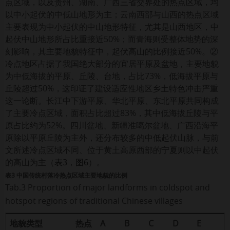
点区域，以及贵州、湖南、广西三省交界处的热点区域，均
以中小起伏的中低山地形为主；云南西部与山西的热点区域
主要表现为中小起伏的中山地形特征，尤其是山西地区，中
起伏中山地形所占比重接近50%；而青海则受整体地势的深
刻影响，其主要地貌特征中，起伏高山的比例接近50%。②
冷点地区占据了我国绝大部分的宜居平原及盆地，主要地貌
为中低海拔的平原、丘陵、台地，占比73%，低海拔平原与
丘陵超过50%，这印证了建设适应性地区乡土特色冲击严重
这一论断。长江中下游平原、华北平原、东北平原共同构成
了主要冷点区域，面积占比超过83%，其中低海拔丘陵与平
原占比约为52%。四川盆地、新疆准噶尔盆地、广西沿海平
原除以平原丘陵为主外，还分布较多的中低起伏山脉，与前
文所述冷点区域不同、位于黄土高原西部的宁夏则以中起伏
的高山为主（
表3
，
图6
）。
表3 中国传统村落冷热点区域主要地貌的比例
Tab.3 Proportion of major landforms in coldspot and
hotspot regions of traditional Chinese villages
地貌类型
热点
A
B
C
D
E