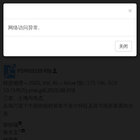
×
网络访问异常.
关闭
PDF(69339 KB)
经济地理
››
2025, Vol. 45
››
Issue (8)
: 175-186.
DOI:
10.15957/j.cnki.jjdl.2025.08.018
三农、土地与生态
县域尺度下中国传统村落集中连片特征及其与地形要素的关
系
张恒瑞
,
※
张大玉
,
张尧鑫