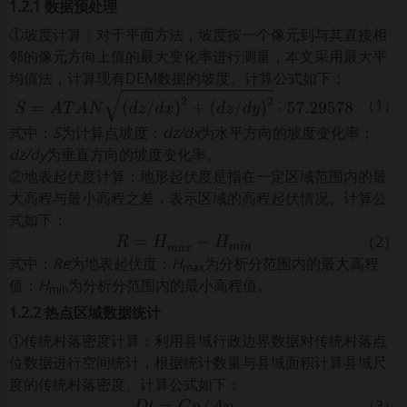
1.2.1 数据预处理
①坡度计算：对于平面方法，坡度按一个像元到与其直接相
邻的像元方向上值的最大变化率进行测量，本文采用最大平
均值法，计算现有DEM数据的坡度。计算公式如下：
（1）
S
=
A
T
A
N
d
z
/
d
x
2
+
d
z
/
d
y
2
·
57.29578
式中：
S
为计算点坡度；
dz/dx
为水平方向的坡度变化率；
dz/dy
为垂直方向的坡度变化率。
②地表起伏度计算：地形起伏度是指在一定区域范围内的最
大高程与最小高程之差，表示区域的高程起伏情况。计算公
式如下：
（2）
R
=
H
m
a
x
-
H
m
i
n
式中：
Re
为地表起伏度；
H
为分析分范围内的最大高程
max
值；
H
为分析分范围内的最小高程值。
min
1.2.2 热点区域数据统计
①传统村落密度计算：利用县域行政边界数据对传统村落点
位数据进行空间统计，根据统计数量与县域面积计算县域尺
度的传统村落密度。计算公式如下：
（3）