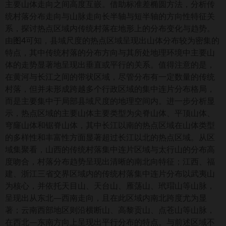
主要山体走向之间高度互嵌。借助标准差椭圆方法，分析传
统村落分布走向与山脉走向长半轴与短半轴的方向性特征关
系，探讨热点区域内传统村落在地形上的分布变化与趋势。
由
图4
可知，县域尺度的热点区域呈现出山体分布较为密集的
特点，其中传统村落的分布方向与其所处地理环境中主要山
体的走势显著地呈现出垂直或平行的关系。值得注意的是，
在黄河与长江之间的带状区域，尽管分布有一定数量的传统
村落，但并未形成跨越多个行政区域的集中连片分布格局，
而是主要集中于局部县域尺度的地理空间内。进一步分析显
示，热点区域的主要山体主要类型为尖脊山体、平顶山体、
穹窿山体和锯脊山体，其中长江以南的热点区域在山体类型
的多样性和丰富性方面显著超过长江以北的热点区域。从区
域集聚看，山西的传统村落集中连片区域与太行山的分布高
度吻合，村落分布趋势呈现出清晰的南北向特征；江西、福
建、浙江三省交界区域内的传统村落集中连片分布以武夷山
为核心，并依托天目山、天台山、雁荡山、玳瑁山等山脉，
呈现出从东北—西南走向，且在此区域内南北跨度尤为显
著；云南西部地区则沿横断山、高黎贡山、点苍山等山脉，
在西北—东南方向上呈现出平行分布的特点。与前述区域不