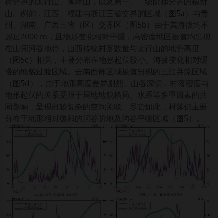
梯分界的太行山、雪峰山，以及第一、二级阶梯分界的横断
山。例如，江西、福建与浙江三省交界的区域（
图5a
）与贵
州、湖南、广西三省（区）交界区（
图5b
）由于其海拔均不
超过2000 m，且地形变化相对平缓，高密度地区极值均出现
在山间河谷地带，山西传统村落数量与太行山的地势高度
（
图5c
）相关，主要分布在地形起伏较小、海拔变化相对缓
慢的地貌过渡区域。云南西部区域极值出现的三江并流区域
（
图5d
），由于地形高度差异剧烈、山谷深切，村落密度与
地形起伏的关系受限于局地地貌格局、水系等多重因素的共
同影响，呈现出较复杂的空间关联。尽管如此，村落仍主要
分布于地形相对缓和的河谷阶地及沟谷平缓区域（
图5
）。