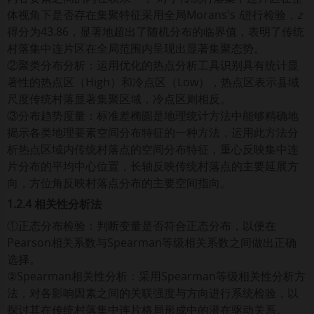
体视角下是否存在集聚特征采用全局Morans's
I
进行检验，
z
得分为43.86，显著地超出了随机分布的临界值，表明了传统
村落集中连片区在全局范围内呈现出显著集聚态势。
②聚类分布分析：运用优化的热点分析工具识别具有统计显
著性的热点区（High）和冷点区（Low），热点区表示县域
尺度传统村落显著集聚区域，冷点区则相反。
③分布趋势度量：标准差椭圆是地理统计方法中能够精确地
揭示各类地理要素空间分布特征的一种方法，运用此方法分
析热点区域内传统村落点的空间分布特征，重心反映集中连
片分布的平均中心位置，长轴反映传统村落点的主要延展方
向，方位角反映村落点分布的主要空间指向。
1.2.4 相关性分析法
①正态分布检验：判断变量是否符合正态分布，以便在
Pearson相关系数与Spearman等级相关系数之间做出正确
选择。
②Spearman相关性分析：采用Spearman等级相关性分析方
法，对各影响因素之间的关联强度与方向进行系统检验，以
探讨其在传统村落集中连片格局形成中的潜在驱动关系。