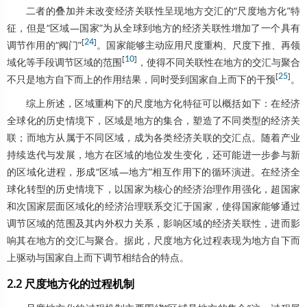
二者的叠加并未改变经济关联性呈现地方交汇的“尺度地方化”特
征，但是“区域—国家”为从全球到地方的经济关联性增加了一个具有
[
24
]
调节作用的“阀门”
。国家能够主动应用尺度重构、尺度下推、再领
[
10
]
域化等手段调节区域的范围
，使得不同关联性在地方的交汇与聚合
[
25
]
不只是地方自下而上的作用结果，同时受到国家自上而下的干预
。
综上所述，区域重构下的尺度地方化特征可以概括如下：在经济
全球化的历史情境下，区域是地方的集合，塑造了不同类型的经济关
联；而地方从属于不同区域，成为各类经济关联的交汇点。随着产业
持续迭代与发展，地方在区域的地位发生变化，还可能进一步参与新
的区域化进程，形成“区域—地方”相互作用下的循环演进。在经济全
球化转型的历史情境下，以国家为核心的经济治理作用强化，超国家
和次国家层面区域化的经济治理联系交汇于国家，使得国家能够通过
调节区域的范围及其内外权力关系，影响区域的经济关联性，进而影
响其在地方的交汇与聚合。据此，尺度地方化过程表现为地方自下而
上驱动与国家自上而下调节相结合的特点。
2.2 尺度地方化的过程机制