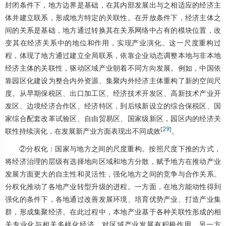
封闭条件下，地方边界是基础，在其内部发展出与之相适应的经济主
体并建立联系，形成地方特定的关联性。在开放条件下，经济主体之
间的关系是基础，地方通过转换其在关系网络中占有的模块位置，改
变其在经济关系中的地位和作用，实现产业演化。这一尺度重构过
程，体现了地方通过建立全局联系，依靠企业动态调整本地与非本地
经济主体的关联性，驱动区域产业朝着不同方向发展。例如，中国依
靠园区化建设为整合内外资源、集聚内外经济主体重构了新的空间尺
度。从早期保税区、出口加工区、经济技术开发区、高新技术产业开
发区、边境经济合作区、经济特区，到后续新设立的综合保税区、国
家综合配套改革试验区、自由贸易区、国家级新区，园区内的经济关
[
29
]
联性持续演化，在发展新产业方面表现出不同成效
。
②分权化：国家与地方之间的尺度重构。按照尺度下推的方式，
将经济治理的层级有选择地向区域和地方分散，赋予地方在推动产业
发展方面更大的自主性和灵活性，强化地方之间的竞争与合作关系。
分权化推动了各地产业转型升级的进程。一方面，在地方能动性得到
强化的条件下，各地通过改善发展环境、培育优势产业、打造产业集
群，形成集聚经济。在此过程中，本地产业基于各种关联性形成的相
关专业化与相关多样化经济，对区域产业发展有积极作用。另一方