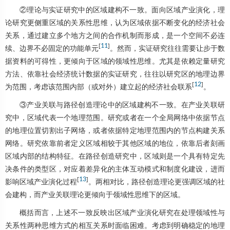
②理论与实证研究中的区域建构不一致。面向区域产业演化，理
论研究更侧重区域的关系性思维，认为区域依据不断变化的经济社会
关系，通过建立多个地方之间的合作机制而形成，是一个空间不必连
[
11
]
续、边界不必固定的功能单元
。然而，实证研究往往需要让步于数
据资料的可得性，更倾向于区域的领域性思维。尤其是依赖定量研究
方法、依靠社会经济统计数据的实证研究，往往以研究区的地理边界
[
12
]
为范围，考虑该范围内部（或对外）建立起的经济社会联系
。
③产业关联与路径创造理论中的区域建构不一致。在产业关联研
究中，区域代表一个地理范围。研究或者在一个全局网络中依据节点
的地理位置切割出子网络，或者依据特定地理范围内的节点构建关系
网络。研究依靠前者定义区域相较于其他区域的地位，依靠后者刻画
区域内部的结构特征。在路径创造研究中，区域则是一个具有特定先
决条件的类型区，对应着差异化的主体互动模式和制度化建设，进而
[
13
]
影响区域产业演化过程
。两相对比，路径创造理论更强调区域的社
会建构，而产业关联理论更倾向于领域性思维下的区域。
概括而言，上述不一致反映出区域产业演化研究在处理领域性与
关系性两种思维方式的相互关系时面临困难。考虑到明确稳定的地理