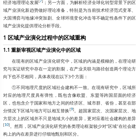
[
7
]
经济地理理论发展
；另一方面，为解析经济全球化转型背景下的区
域产业演化新趋势做好理论准备，特别是为当前技术经济范式变革、
大国博弈与地缘冲突加剧、全球环境变化冲击等不确定性条件下的区
域产业演化提供理论分析手段。
1 区域产业演化过程中的区域重构
1.1 重新审视区域产业演化中的区域
在现有的区域产业演化研究中，区域的内涵是模糊的，在理论研
究与实证研究中存在一定的割裂，在产业关联与路径创造两个理论方
向下也不尽相同，具体表现在以下3个方面：
①不同地理尺度的区域社会建构不一致。在现有研究中，区域所
对应的地理尺度具有弹性，既包含像欧盟、东盟等跨国层面的经济
区，也包含介于国家和地方之间的经济区、城市群、省份，甚至在部
[
9
]
分情况下区域与地方可以相互替换
。超国家层次、次国家层次、地
方层次上的区域并不只是地域大小的差异，更对应着社会建构的差异
[
10
]
。然而，区域产业演化研究的各类理论框架较少对“区域”在社会建
构上的内在差异进行仔细地甄别和区分。