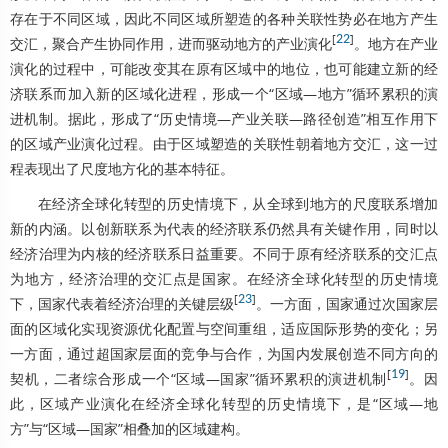
存在于不同区域，因此不同区域所塑造的各种关联性势必在地方产生
[
22
]
交汇，聚合产生协同作用，进而驱动地方的产业演化
。地方在产业
演化的过程中，可能改变其在原有区域中的地位，也可能建立新的经
济联系而加入新的区域化进程，形成一个“区域—地方”循环累积的演
进机制。据此，形成了“历史情境—产业关联—路径创造”相互作用下
的区域产业演化过程。由于区域塑造的关联性朝着地方交汇，这一过
程表现出了尺度地方化的基本特征。
在经济全球化转型的历史情境下，从全球到地方的尺度联系增加
新的内涵。以创新联系为代表的经济联系仍然具有关键作用，同时以
经济治理为内核的经济联系日益重要。不同于原有经济联系的交汇点
为地方，经济治理的交汇点是国家。在经济全球化转型的历史情境
[
23
]
下，国家代表着经济治理的关键层级
。一方面，国家通过次国家层
面的区域化实现资源优化配置与空间重组，适应国际形势的变化；另
一方面，通过超国家层面的竞争与合作，为国内发展创造不同方向的
[
19
]
契机，二者综合形成一个“区域—国家”循环累积的演进机制
。因
此，区域产业演化在经济全球化转型的历史情境下，是“区域—地
方”与“区域—国家”相叠加的区域建构。