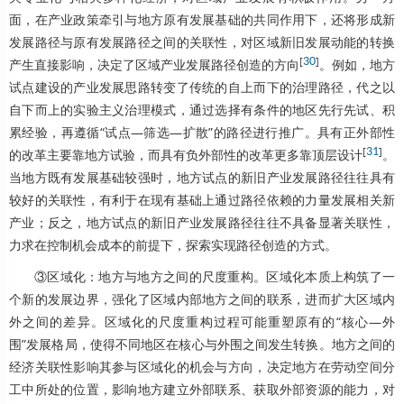
面，在产业政策牵引与地方原有发展基础的共同作用下，还将形成新
发展路径与原有发展路径之间的关联性，对区域新旧发展动能的转换
[
30
]
产生直接影响，决定了区域产业发展路径创造的方向
。例如，地方
试点建设的产业发展思路转变了传统的自上而下的治理路径，代之以
自下而上的实验主义治理模式，通过选择有条件的地区先行先试、积
累经验，再遵循“试点—筛选—扩散”的路径进行推广。具有正外部性
[
31
]
的改革主要靠地方试验，而具有负外部性的改革更多靠顶层设计
。
当地方既有发展基础较强时，地方试点的新旧产业发展路径往往具有
较好的关联性，有利于在现有基础上通过路径依赖的力量发展相关新
产业；反之，地方试点的新旧产业发展路径往往不具备显著关联性，
力求在控制机会成本的前提下，探索实现路径创造的方式。
③区域化：地方与地方之间的尺度重构。区域化本质上构筑了一
个新的发展边界，强化了区域内部地方之间的联系，进而扩大区域内
外之间的差异。区域化的尺度重构过程可能重塑原有的“核心—外
围”发展格局，使得不同地区在核心与外围之间发生转换。地方之间的
经济关联性影响其参与区域化的机会与方向，决定地方在劳动空间分
工中所处的位置，影响地方建立外部联系、获取外部资源的能力，对