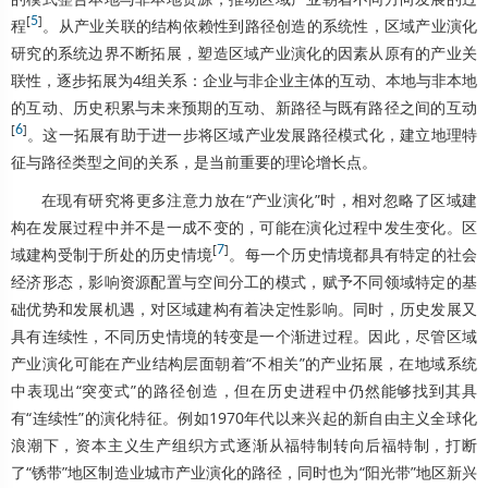
[
5
]
程
。从产业关联的结构依赖性到路径创造的系统性，区域产业演化
研究的系统边界不断拓展，塑造区域产业演化的因素从原有的产业关
联性，逐步拓展为4组关系：企业与非企业主体的互动、本地与非本地
的互动、历史积累与未来预期的互动、新路径与既有路径之间的互动
[
6
]
。这一拓展有助于进一步将区域产业发展路径模式化，建立地理特
征与路径类型之间的关系，是当前重要的理论增长点。
在现有研究将更多注意力放在“产业演化”时，相对忽略了区域建
构在发展过程中并不是一成不变的，可能在演化过程中发生变化。区
[
7
]
域建构受制于所处的历史情境
。每一个历史情境都具有特定的社会
经济形态，影响资源配置与空间分工的模式，赋予不同领域特定的基
础优势和发展机遇，对区域建构有着决定性影响。同时，历史发展又
具有连续性，不同历史情境的转变是一个渐进过程。因此，尽管区域
产业演化可能在产业结构层面朝着“不相关”的产业拓展，在地域系统
中表现出“突变式”的路径创造，但在历史进程中仍然能够找到其具
有“连续性”的演化特征。例如1970年代以来兴起的新自由主义全球化
浪潮下，资本主义生产组织方式逐渐从福特制转向后福特制，打断
了“锈带”地区制造业城市产业演化的路径，同时也为“阳光带”地区新兴