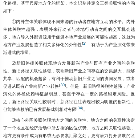
化路径。基于尺度地方化的框架，本文识别并定义三类关联性的内涵
如下：
①内外主体关联体现不同来源的行动者在地方互动的水平。内外
主体关联性越强，表明外来行动者与本地行动者之间的交互机会越
多，地方导入外部资源用于促进本地产业发展的可能性越高，这就为
[
2
]
地方产业发展创造了相关多样化的外部性
，有助于为产业演化带来
渐进式的增量。
②新旧路径关联体现地方发展新兴产业与既有产业之间的关联
性。新旧路径关联性越强，表明新旧产业之间存在的交集越大，能够
共享、匹配的机会越多，有利于推动新旧产业之间的协同发展，或者
[
30
]
促进从既有产业向新产业转换
。但是，新旧路径关联性越强，产业
演化的路径依赖特征越明显，甚至于存在一定的路径锁定风险。反
之，新旧路径关联性较弱时，新路径往往表现出较为明显的创新性，
[
34
]
但能够依赖的已有发展基础则相对有限
。
③核心外围关联体现地方之间的关联性。地方之间的关联性决定
了一个地区在经济活动中所占据的区位优势。地方之间关联性越强，
地方更有条件成为有形或无形要素汇聚之处，更有潜力打开发展的区