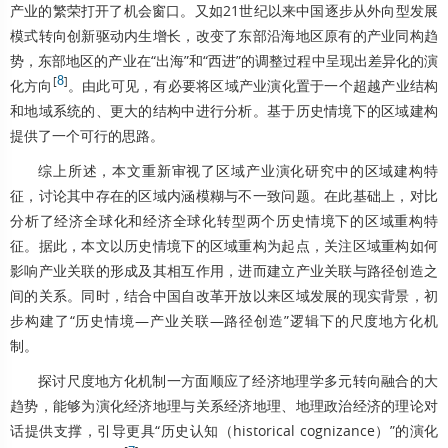
产业的繁荣打开了机会窗口。又如21世纪以来中国逐步从外向型发展
模式转向创新驱动内生增长，改变了东部沿海地区原有的产业同构趋
势，东部地区的产业在“出海”和“西进”的调整过程中呈现出差异化的演
[
8
]
化方向
。由此可见，有必要将区域产业演化置于一个超越产业结构
和地域系统的、更大的结构中进行分析。基于历史情境下的区域建构
提供了一个可行的思路。
综上所述，本文重新审视了区域产业演化研究中的区域建构特
征，讨论其中存在的区域内涵模糊与不一致问题。在此基础上，对比
分析了经济全球化和经济全球化转型两个历史情境下的区域重构特
征。据此，本文以历史情境下的区域重构为起点，关注区域重构如何
影响产业关联的形成及其相互作用，进而建立产业关联与路径创造之
间的关系。同时，结合中国自改革开放以来区域发展的现实背景，初
步构建了“历史情境—产业关联—路径创造”逻辑下的尺度地方化机
制。
探讨尺度地方化机制一方面顺应了经济地理学多元转向融合的大
趋势，能够为演化经济地理与关系经济地理、地理政治经济的理论对
话提供支撑，引导更具“历史认知（historical cognizance）”的演化