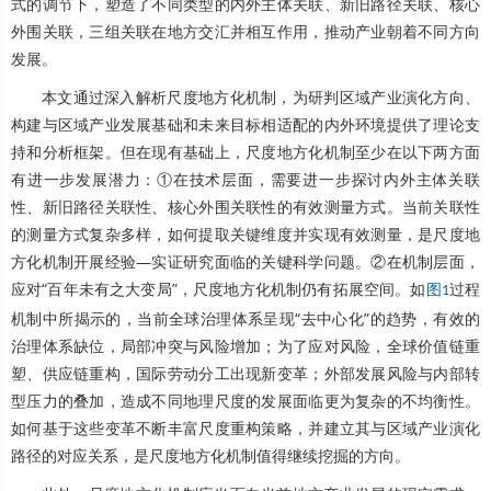
式的调节下，塑造了不同类型的内外主体关联、新旧路径关联、核心
外围关联，三组关联在地方交汇并相互作用，推动产业朝着不同方向
发展。
本文通过深入解析尺度地方化机制，为研判区域产业演化方向、
构建与区域产业发展基础和未来目标相适配的内外环境提供了理论支
持和分析框架。但在现有基础上，尺度地方化机制至少在以下两方面
有进一步发展潜力：①在技术层面，需要进一步探讨内外主体关联
性、新旧路径关联性、核心外围关联性的有效测量方式。当前关联性
的测量方式复杂多样，如何提取关键维度并实现有效测量，是尺度地
方化机制开展经验—实证研究面临的关键科学问题。②在机制层面，
应对“百年未有之大变局”，尺度地方化机制仍有拓展空间。如
过程
图1
机制中所揭示的，当前全球治理体系呈现“去中心化”的趋势，有效的
治理体系缺位，局部冲突与风险增加；为了应对风险，全球价值链重
塑、供应链重构，国际劳动分工出现新变革；外部发展风险与内部转
型压力的叠加，造成不同地理尺度的发展面临更为复杂的不均衡性。
如何基于这些变革不断丰富尺度重构策略，并建立其与区域产业演化
路径的对应关系，是尺度地方化机制值得继续挖掘的方向。