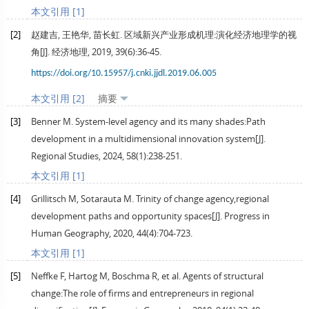
本文引用 [1]
[2]
赵建吉, 王艳华, 苗长虹. 区域新兴产业形成机理:演化经济地理学的视
角[J].
经济地理
,
2019
,
39
(6):36-45.
https://doi.org/10.15957/j.cnki.jjdl.2019.06.005
本文引用 [2]
摘要
[3]
Benner
M
. System-level agency and its many shades:Path
development in a multidimensional innovation system[J].
Regional Studies
,
2024
,
58
(1):238-251.
本文引用 [1]
[4]
Grillitsch
M
,
Sotarauta
M
. Trinity of change agency,regional
development paths and opportunity spaces[J].
Progress in
Human Geography
,
2020
,
44
(4):704-723.
本文引用 [1]
[5]
Neffke
F
,
Hartog
M
,
Boschma
R
, et al. Agents of structural
change:The role of firms and entrepreneurs in regional