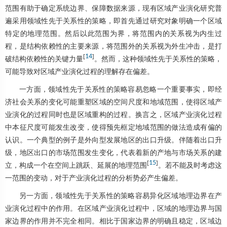
范围有助于确定系统边界、保障数据来源，现有区域产业演化研究普
遍采用领域性先于关系性的策略，即首先通过研究对象明确一个区域
特定的地理范围。然后以此范围为界，将范围内的关系视为内生过
程，是结构依赖性的主要来源，将范围外的关系视为外生冲击，是打
[
14
]
破结构依赖性的关键力量
。然而，这种领域性先于关系性的策略，
可能导致对区域产业演化过程的理解存在偏差。
一方面，领域性先于关系性的策略容易忽略一个重要事实，即经
济社会关系的变化可能重塑区域的空间尺度和地域范围，使得区域产
业演化的过程同时也是区域重构的过程。换言之，区域产业演化过程
中本征尺度可能发生改变，使得预先框定地域范围的做法造成有偏的
认识。一个典型的例子是外向型发展地区的出口升级。伴随着出口升
级，地区出口的市场范围发生变化，代表着新的产地与市场关系的建
[
15
]
立，构成一个在空间上跳跃、延展的地理范围
。若不能及时考虑这
一范围的变动，对于产业演化过程的分析势必产生偏差。
另一方面，领域性先于关系性的策略容易异化区域地理边界在产
业演化过程中的作用。在区域产业演化过程中，区域的地理边界与国
家边界的作用并不完全相同。相比于国家边界的明确且稳定，区域边