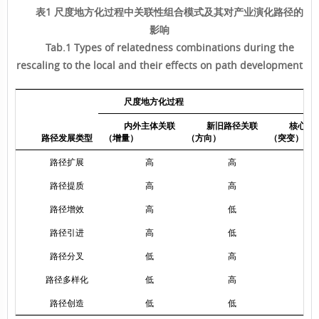
表1 尺度地方化过程中关联性组合模式及其对产业演化路径的
影响
Tab.1 Types of relatedness combinations during the
rescaling to the local and their effects on path development
尺度地方化过程
内外主体关联
新旧路径关联
核心—
路径发展类型
（增量）
（方向）
（突变）
路径扩展
高
高
路径提质
高
高
路径增效
高
低
路径引进
高
低
路径分叉
低
高
路径多样化
低
高
路径创造
低
低