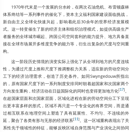
1970年代末是一个发展的分水岭，在两次石油危机、布雷顿森林
体系终结等一系列事件的催化下，资本主义福利国家建设面临挑战，
新自由主义全球化快速兴起，影响着此后30余年的世界经济发展模
式。这一转变催生了新的经济主体和组织治理模式，如提供高级生产
者服务的全球城市崛起、跨国公司空间套利的能力提升、地方具备直
接在全球市场展开多维度竞争的能力等，衍生出复杂的尺度与空间重
构。
这一阶段历史情境的演变实际上强化了从全球到地方的尺度连续
性，为通过尺度上推和尺度下推调整权力关系，适应新的劳动空间分
工下的经济治理需求，创造了历史条件。如同Swyngedouw所指出
的，原有国家尺度下的一系列制度安排同时朝着超国家和次国家两个
[
17
]
方向发生重构，经济活动在日益国际化的同时也变得更加地方化
。
在超国家层面和次国家层面，区域化进程在新的劳动空间分工下呈现
出更丰富多样的形式，区域不再只是一个专业化的有界空间，而是通
过相互联系在地理空间上塑造了具有延展性、不均匀、不连续的外
[
11
]
延，聚合了各类有形与无形的经济联系
。这一区域重构表现出了关
系性先于领域性的特征，能够反映区域自身范围与产业演化之间协同