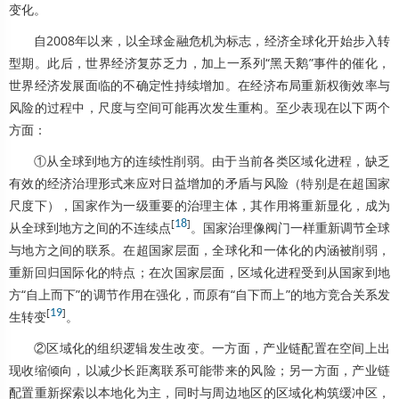
变化。
自2008年以来，以全球金融危机为标志，经济全球化开始步入转
型期。此后，世界经济复苏乏力，加上一系列“黑天鹅”事件的催化，
世界经济发展面临的不确定性持续增加。在经济布局重新权衡效率与
风险的过程中，尺度与空间可能再次发生重构。至少表现在以下两个
方面：
①从全球到地方的连续性削弱。由于当前各类区域化进程，缺乏
有效的经济治理形式来应对日益增加的矛盾与风险（特别是在超国家
尺度下），国家作为一级重要的治理主体，其作用将重新显化，成为
[
18
]
从全球到地方之间的不连续点
。国家治理像阀门一样重新调节全球
与地方之间的联系。在超国家层面，全球化和一体化的内涵被削弱，
重新回归国际化的特点；在次国家层面，区域化进程受到从国家到地
方“自上而下”的调节作用在强化，而原有“自下而上”的地方竞合关系发
[
19
]
生转变
。
②区域化的组织逻辑发生改变。一方面，产业链配置在空间上出
现收缩倾向，以减少长距离联系可能带来的风险；另一方面，产业链
配置重新探索以本地化为主，同时与周边地区的区域化构筑缓冲区，