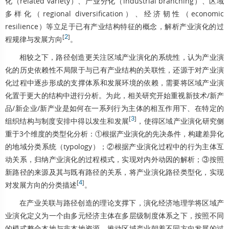
化（related variety）、产业分化（industrial branching）、区域
多样化（regional diversification）、经济韧性（economic
resilience）等立足于已有产业结构特征的概念，解析产业演化的过
[
2
]
程规律与发展方向
。
相较之下，路径创造更关注区域产业演化的系统性，认为产业演
化的历史依赖性不局限于与已有产业结构的关联性，还源于对产业演
化过程中逐步形成的支撑体系和发展环境的依赖，需要将区域产业演
化置于更大的结构中进行分析。为此，相关研究开始重视新技术/新产
品/新企业/新产业是如何在一系列行为主体的相互作用下、在特定的
[
3
]
组织结构与制度安排中得以发生和发展
，使得区域产业演化研究侧
重于3个维度的类型化分析：①根据产业演化的先决条件，构建差异化
的地域分类系统（typology）；②根据产业演化过程中的行为主体互
动关系，归纳产业演化的过程模式，实现对内外动因的解析；③按照
新路径的来源及其与既有路径的关系，将产业演化路径类型化，实现
[
4
]
对发展方向的分类描述
。
在产业关联与路径创造的理论支撑下，演化经济地理学将区域产
业演化定义为一个由多元经济主体在多层级制度体系之下，按照不同
的模式整合本地与非本地资源，推动区域产业朝着不同方向发展的过