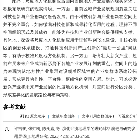
此外，尺度地方化机制应当面向当前地方产业发展的现实需求，
积极拓展研究的现实情境。一方面，当前区域产业发展规划愈发关注
科技创新与产业创新的融合发展。由于科技创新与产业创新在空间上
并不完全重合，如何循着科技创新和成果转化应用的过程，理解不同
空间组织形式及其成效，能够为科技和产业创新融合提供现实支撑。
具体地，探索将尺度地方化机制应用于理解科创飞地建设、非核心地
区的创新体系建设、打通科技创新到产业创新的“最后一公里”问题
等，有助于校准尺度地方化机制。另一方面，培育壮大新兴产业、超
前布局未来产业成为新形势下各地产业发展谋划的重点。空间上的趋
势表现为从地方性产业集群建设朝着区域性的产业集群体系建设拓
展，形成更具协作性、平台性、枢纽性的空间布局。对此，可以探索
新兴产业和未来产业发展的尺度地方化机制，对空间进行分区分类，
形成差异化的发展路径与布局策略。
参考文献
列表(
原文顺序
|
文献年度倒序
|
文中引用次数倒序
)
可视化分析
[1]
许吉黎, 张虹鸥, 陈奕嘉, 等. 演化经济地理学的理论脉络演进与研究议
题展望[J].
地理研究
,
2023
,
42
(9):2433-2450.