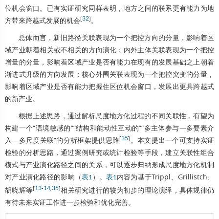
位机会窗口。已有实证研究同样表明，地方之间的联系更有能力为地
[
32
]
方带来跨越式发展的机会
。
总体而言，新旧路径关联表现为一个把控方向的分量，影响着区
域产业朝着相关或不相关的方向演化；内外主体关联表现为一个把控
增量的分量，影响着区域产业是否有能力在现有的发展基础之上朝着
渐进式升级的方向发展；核心外围关联表现为一个把控突变的分量，
影响着区域产业是否有能力把握住区位机会窗口，发展出更具跨越式
的新产业。
根据上述思路，通过解析尺度地方化过程的不同关联性，有望为
构建一个“语境敏感的”“结构和能动性互动的”“多主体参与—多要素介
[
35
]
入—多尺度关联”的分析框架提供思路
。本文提出一个可支持实证
检验的分析思路，通过案例研究或统计检验等手段，建立关联性组合
模式与产业演化路径之间的关系，可以逐步归纳形成尺度地方化机制
对产业演化路径的影响（
）。
内容为基于Trippl、Grillistch、
表1
表1
[
13
-
14
,
35
]
胡晓辉等
相关研究进行的较为初步的理论演绎，具体规律仍
有待未来实证工作进一步检验和优化完善。