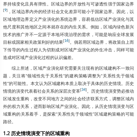
界持续变化且具有弹性。区域边界的开放性与可渗透性强于国家边界
[
9
]
，区域边界内外的经济社会文化差异可能小于国家边界。因此，以
区域地理边界定义产业演化的系统边界，容易低估区域产业演化与其
他尺度和其他地区之间本就存在的内生关系。例如，区域内绿色新兴
技术的推广并不一定源于本地环境治理的需求，可能是响应全球发展
[
16
]
目标或国家相关政策利好的结果
。倘若用区域边界，将政策自上而
下传导的内生过程人为切割成对区域产业演化的外生冲击，同样可能
造成对区域产业演化过程的认识偏差。
综上所述，区域产业演化研究需要关注现有的区域建构不一致问
题，关注将“领域性先于关系性”的建构策略调整为“关系性先于领域
性”的可能性。本文认为区域建构本质上取决于具体的历史情境。历史
[
34
]
情境的演变代表着社会关系的深层次变革
。历史情境演变势必推动
区域发生重构，改变不同地方之间的社会经济联系方式，调整区域内
外的权力关系，进而影响区域产业演化。因此，从历史情境演变与区
域重构的关系着手，是探索“关系性先于领域性”区域建构策略的可能
路径。
1.2 历史情境演变下的区域重构