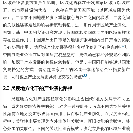
区域产业发展方向产生影响。区域化既存在于次国家区域（以城市
群、都市圈建设为代表），也存在于超国家区域（以区域集团为代
表）。二者在不同地理尺度下重塑核心与外围之间的联系，二者之间
的关联性还将通过影响要素流动特征，进一步作用于区域产业演化。
例如，基于中国的实证研究发现，超国家和次国家层面的区域多样化
存在互促作用，中国海外出口市场的地理扩张与国内出口产地的拓展
[
32
]
具有协同作用， 为区域产业发展路径的多样化创造了有利条件
。
中国制造业企业在应对国际贸易壁垒时，更依赖已有经验规避不利影
响，加深了产业发展的路径依赖特征。但是，中国同样能够通过国际
贸易协定的方式，借助超国家层面的区域一体化帮助企业拓展新市
[
33
]
场，同时也是产业发展更具路径突破的特点
。
2.3 尺度地方化下的产业演化路径
尺度地方化对产业路径演化的影响主要围绕“地方从属于不同区
域，成为各类经济关联的交汇点”这一过程展开，考虑不同类型的关联
性如何在地方交汇形成协同作用，从而驱动产业演化。在尺度重构过
程中，关联性主要表现为内外主体的关联性、新旧动能的关联性、核
心外围的关联性。不同的关联性组合模式，决定差异化的区域产业演