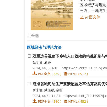
区域经济与理论
三农、土地与生
封面文件
全选
区域经济与理论方法
双重边界视角下乡镇人口收缩的精准识别与
张学良, 潘婷
2024, 44(3): 1-10.
https://doi.org/10.15957/j.cn
PDF全文
(
589
)
HTML
(
917
)
沿海省域海陆生产要素配置效率估算及其优
靳来群, 戴佳颖, 余璇
2024, 44(3): 11-21.
https://doi.org/10.15957/j.c
PDF全文
(
360
)
HTML
(
452
)