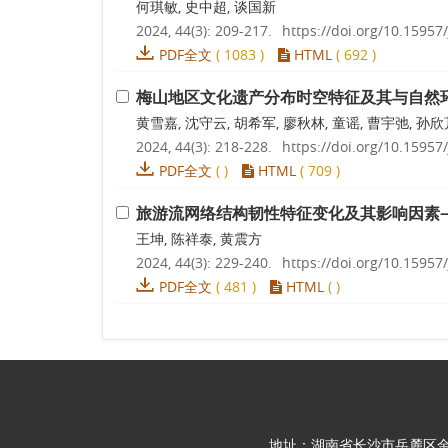
何琪敏, 史中超, 谈国新
2024, 44(3): 209-217.
https://doi.org/10.15957/
PDF全文
(
1083
)
HTML
(
692
)
梅山地区文化遗产分布时空特征及其与自然
黄雪嘉, 沈守云, 胡希军, 廖秋林, 童谣, 曹宇弛, 孙欣
2024, 44(3): 218-228.
https://doi.org/10.15957/
PDF全文
(
)
HTML
(
709
)
旅游流网络结构韧性特征变化及其影响因素
王坤, 陈祥泰, 黄震方
2024, 44(3): 229-240.
https://doi.org/10.15957/
PDF全文
(
481
)
HTML
(
)
地址：湖南省长沙市岳麓区金