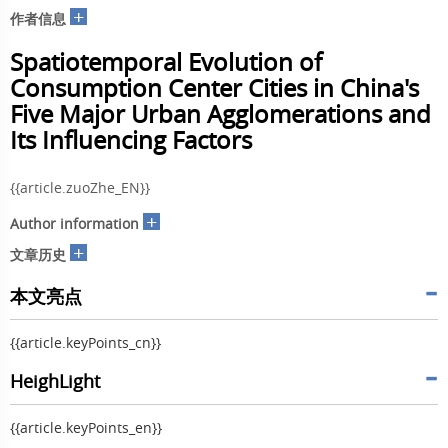
+
作者信息
Spatiotemporal Evolution of
Consumption Center Cities in China's
Five Major Urban Agglomerations and
Its Influencing Factors
{{article.zuoZhe_EN}}
+
Author information
+
文章历史
本文亮点
{{article.keyPoints_cn}}
HeighLight
{{article.keyPoints_en}}