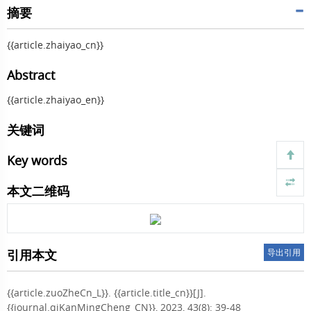
摘要
{{article.zhaiyao_cn}}
Abstract
{{article.zhaiyao_en}}
关键词
Key words
本文二维码
引用本文
导出引用
{{article.zuoZheCn_L}}.
{{article.title_cn}}[J].
{{journal.qiKanMingCheng_CN}}, 2023, 43(8): 39-48