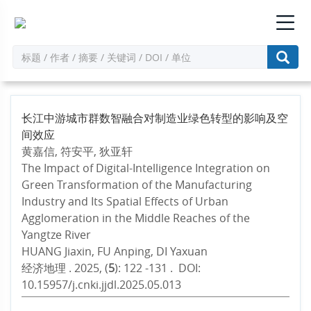
长江中游城市群数智融合对制造业绿色转型的影响及空
间效应
黄嘉信, 符安平, 狄亚轩
The Impact of Digital-Intelligence Integration on
Green Transformation of the Manufacturing
Industry and Its Spatial Effects of Urban
Agglomeration in the Middle Reaches of the
Yangtze River
HUANG Jiaxin, FU Anping, DI Yaxuan
经济地理 . 2025, (
5
): 122 -131 . DOI:
10.15957/j.cnki.jjdl.2025.05.013