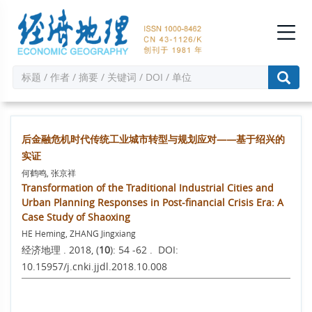
后金融危机时代传统工业城市转型与规划应对——基于绍兴的
实证
何鹤鸣, 张京祥
Transformation of the Traditional Industrial Cities and
Urban Planning Responses in Post-financial Crisis Era: A
Case Study of Shaoxing
HE Heming, ZHANG Jingxiang
经济地理 . 2018, (
10
): 54 -62 . DOI:
10.15957/j.cnki.jjdl.2018.10.008