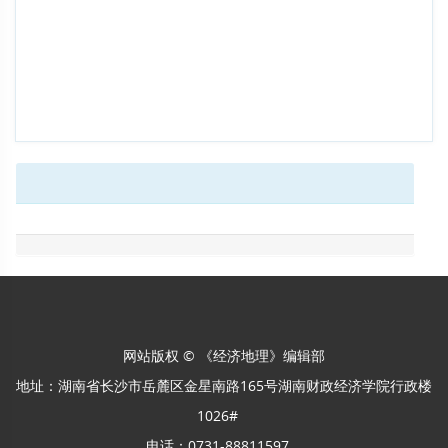
网站版权 © 《经济地理》编辑部
地址：湖南省长沙市岳麓区金星南路165号湖南财政经济学院行政楼
1026#
电话：0731-88811597