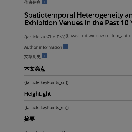
+
作者信息
Spatiotemporal Heterogeneity an
Exhibition Venues in the Past 10 
{{javascript:window.custom_autho
{{article.zuoZhe_EN}}
+
Author information
+
文章历史
本文亮点
{{article.keyPoints_cn}}
HeighLight
{{article.keyPoints_en}}
摘要