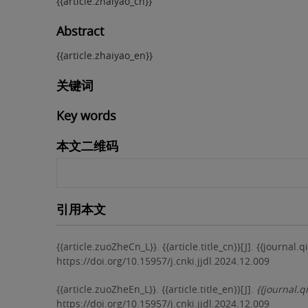
{{article.zhaiyao_cn}}
Abstract
{{article.zhaiyao_en}}
关键词
Key words
本文二维码
引用本文
{{article.zuoZheCn_L}}.
{{article.title_cn}}[J]. {{journ
https://doi.org/10.15957/j.cnki.jjdl.2024.12.009
{{article.zuoZheEn_L}}.
{{article.title_en}}[J].
{{journal.
https://doi.org/10.15957/j.cnki.jjdl.2024.12.009