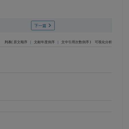
下一篇
列表(
原文顺序
|
文献年度倒序
|
文中引用次数倒序
)
可视化分析