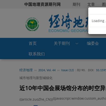
期刊
文章
图
Loading .
首页
关于期刊
编委会
联系我们
经济地理
››
2024, Vol. 44
››
Issue (12)
: 82-90.
DOI:
10.1595
城市地理与新型城镇化
近10年中国会展场馆分布的时空
{{javascript:window.custom_autho
{{article.zuoZhe_CN}}