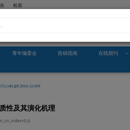
表
检索
..
青年编委会
投稿指南
在线期刊
7/j.cnki.jjdl.2024.12.009
异质性及其演化机理
r_cn_index=0;}}