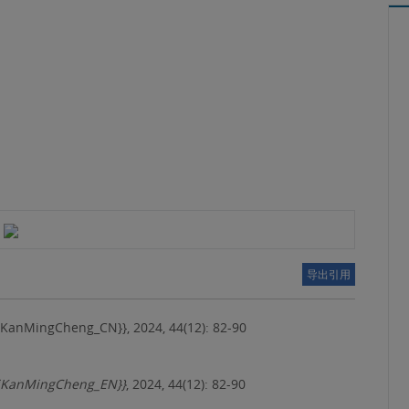
导出引用
al.qiKanMingCheng_CN}}, 2024, 44(12): 82-90
qiKanMingCheng_EN}}
, 2024, 44(12): 82-90