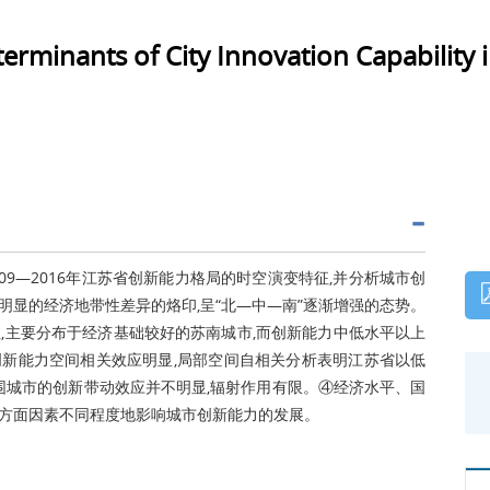
erminants of City Innovation Capability i
09—2016年江苏省创新能力格局的时空演变特征,并分析城市创
显的经济地带性差异的烙印,呈“北—中—南”逐渐增强的态势。
,主要分布于经济基础较好的苏南城市,而创新能力中低水平以上
创新能力空间相关效应明显,局部空间自相关分析表明江苏省以低
围城市的创新带动效应并不明显,辐射作用有限。④经济水平、国
方面因素不同程度地影响城市创新能力的发展。