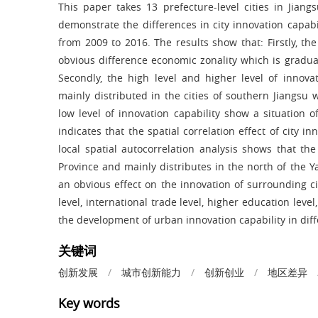
This paper takes 13 prefecture-level cities in Jian
demonstrate the differences in city innovation capabi
from 2009 to 2016. The results show that: Firstly, th
obvious difference economic zonality which is gradua
Secondly, the high level and higher level of innov
mainly distributed in the cities of southern Jiangsu
low level of innovation capability show a situation o
indicates that the spatial correlation effect of city i
local spatial autocorrelation analysis shows that th
Province and mainly distributes in the north of the Y
an obvious effect on the innovation of surrounding cit
level, international trade level, higher education level
the development of urban innovation capability in dif
关键词
创新发展
/
城市创新能力
/
创新创业
/
地区差异
Key words