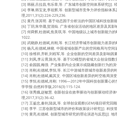
[3] 韩丽,吕拉昌,韦乐章,等. 广东城市创新空间体系研究[J]. 经济地理,
[4] 李琳,韩宝龙,李祖辉,等. 创新型城市竞争力评价指标
理,2011,31(2):224-229,236.
[5] 黄丹,张其明. 基于动态因子分析法的中国区域科技创新能力比较
[6] 丁玥,朱华晟,贺清灿. 广东省创业活动的地区差异及其影响因素[J]
[7] 何舜辉,杜德斌,焦美琪,等. 中国地级以上城市创新能力的时空格
1022.
[8] 武晓静,杜德斌,肖刚,等. 长江经济带城市创新能力差异的时空格局
[9] 杨凡,杜德斌,林晓. 中国省域创新产出的空间格局与空间溢出效应研究
[10] 徐维祥,齐昕,刘程军,等. 企业创新的空间差异及影响因素研究—
[11] 刘凤,李云霄,陈光,等. 基于SD模型的省域大众创业指数实证研究[
[12] 俞园园,梅强. 产业集群内企业展示或隐藏创新行为的演化博弈分析
[13] 肖刚,杜德斌,李恒,等. 长江中游城市群城市创新差异的时空格局
[14] 肖刚,杜德斌,戴其文. 中国区域创新差异的时空格局演变[J]. 科
[15] 李恒,杜德斌,肖刚. 1996—2012年中国科技创新
学学报:自然科学版,2016(3):115-124.
[16] 张秀娥,赵敏慧. 创新创业在效率驱动与创新驱动经济体
理,2017,31(2):36-42.
[17] 王鉴忠,秦剑,陆岚,等. 全球创业观察(GEM)项目研究回顾与展
[18] 李平. 江苏创新型城市的评价和政策设计研究[J]. 科技管理研究,
[19] 黄亮,杜德斌. 创新型城市研究的理论演进与反思[J]. 地理科学,2