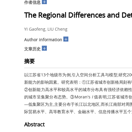
+
作者信息
The Regional Differences and Det
YI Gaofeng, LIU Cheng
+
Author information
+
文章历史
摘要
以江苏省13个地级市为例,引入空间分析工具与模型,研究20
新能力的影响因素。研究表明：①江苏省城市创新格局刻有明
②创新能力高水平和较高水平的城市分布具有强经济依赖性
的城市呈集聚分布态势。③Moran's
I
值表明,江苏省城市
—低集聚区为主,主要分布于长江以北地区,而长江南部对周
际贸易水平、高等教育水平、金融水平、信息传播水平五个
Abstract