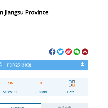
n Jiangsu Province
PDF(2513 KB)
736
0
Accesses
Citation
Detail
相关文章