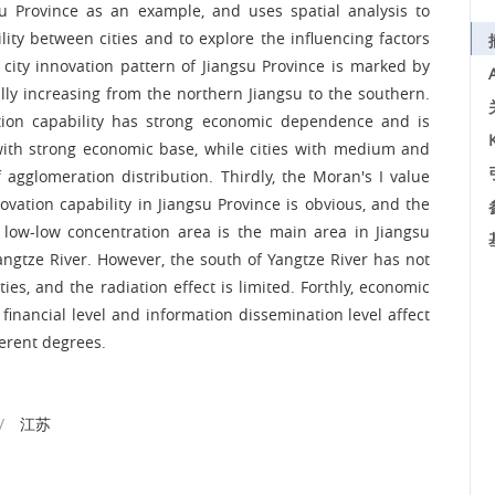
gsu Province as an example, and uses spatial analysis to
lity between cities and to explore the influencing factors
e city innovation pattern of Jiangsu Province is marked by
lly increasing from the northern Jiangsu to the southern.
ation capability has strong economic dependence and is
 with strong economic base, while cities with medium and
f agglomeration distribution. Thirdly, the Moran's I value
nnovation capability in Jiangsu Province is obvious, and the
e low-low concentration area is the main area in Jiangsu
angtze River. However, the south of Yangtze River has not
ies, and the radiation effect is limited. Forthly, economic
, financial level and information dissemination level affect
ferent degrees.
/
江苏